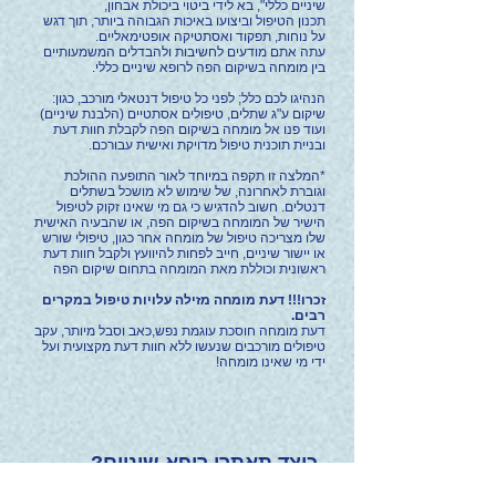
שיניים כללי", בא לידי ביטוי ביכולת אבחון,
תכנון הטיפול וביצועו באיכות הגבוהה ביותר, תוך דגש
על נוחות, תפקוד ואסתטיקה אופטימאליים.
עתה אתם מודעים לחשיבות ולהבדלים המשמעותיים
בין מומחה בשיקום הפה לרופא שיניים כללי.
הנהיגו לכם כלל; לפני כל טיפול דנטאלי מורכב, כגון:
שיקום ע"ג שתלים, טיפולים אסתטיים (הלבנת שיניים)
ועוד פנו אל מומחה בשיקום הפה לקבלת חוות דעת
ובניית תוכנית טיפול מדויקת ואישית עבורכם.
*המלצה זו תקפה במיוחד לאור התופעה ההולכת
וגוברת לאחרונה, של שימוש לא מושכל בשתלים
דנטלים.
חשוב להדגיש כי גם מי שאינו זקוק לטיפול
הישיר של המומחה בשיקום הפה, או שהבעיה האישית
שלו מצריכה טיפול של מומחה אחר כגון, טיפולי שורש
או יישור שיניים, חייב לפחות להיוועץ ולקבל חוות דעת
ראשונית וכוללת מאת המומחה בתחום שיקום הפה
זכרו!!! דעת מומחה מזילה עלויות טיפול במקרים
רבים.
דעת מומחה חוסכת עוגמת נפש,כאב וסבל מיותר, עקב
טיפולים מורכבים שנעשו ללא חוות דעת מקצועית ועל
ידי מי שאינו מומחה!
?כיצד תאתרו רופא שיניים
מומחה