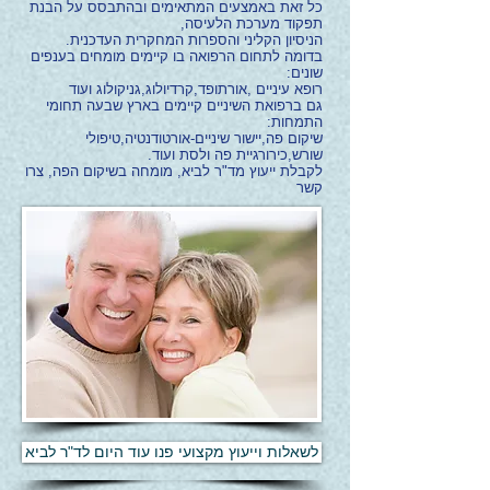
כל זאת באמצעים המתאימים
ובהתבסס על הבנת
תפקוד מערכת הלעיסה,
הניסיון הקליני והספרות המחקרית העדכנית.
בדומה לתחום הרפואה בו קיימים מומחים בענפים
שונים:
רופא עיניים ,אורתופד,קרדיולוג,גניקולוג ועוד
גם ברפואת השיניים קיימים בארץ שבעה תחומי
התמחות:
שיקום פה,יישור שיניים-אורטודנטיה,טיפולי
שורש,כירורגיית פה ולסת ועוד.
לקבלת ייעוץ מד"ר לביא, מומחה בשיקום הפה, צרו
קשר
לשאלות וייעוץ מקצועי פנו עוד היום לד"ר לביא