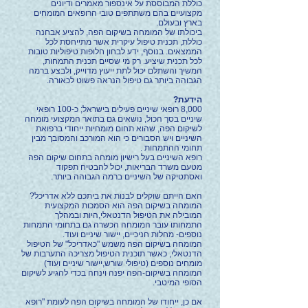
כוללת המבוססת על אינספור מאמרים ודיונים
מקצועיים בהם משתתפים טובי הרופאים המומחים
בארץ ובעולם.
ביכולתו של המומחה בשיקום הפה, להציע אבחנה
כוללת, תכנית טיפול עיקרית אשר מתייחסת לכל
הממצאים. בנוסף, ידע לבחון חלופות טיפוליות טובות
לכל תכנית שיציע. רק מי שסיים תכנית התמחות,
המשיך והשתלם יכול לתת ייעוץ מדוייק, ולבצע ברמה
הגבוהה ביותר גם טיפול הנראה פשוט לכאורה.
הידעת?
8,000 רופאי שיניים פעילים בישראל; כ-100 רופאי
שיניים בסך הכול, נושאים גם בתואר המקצועי מומחה
לשיקום הפה, שהוא תחום מומחיות ייחודי ברפואת
השיניים ויש הסבורים כי הוא המורכב והמסובך מבין
תחומי ההתמחות .
רופא השיניים בעל רישיון מומחה בתחום שיקום הפה
מטעם משרד הבריאות, יכול להבטיח תפקוד
ואסתטיקה של השיניים ברמה הגבוהה ביותר.
האם הייתם שוקלים לבנות את ביתכם ללא אדריכל?
המומחה בשיקום הפה הוא הסמכות המקצועית
המובילה את הטיפול הדנטאלי,היות ובמהלך
התמחותו עובר המומחה הכשרה גם בתחומי התמחות
נוספים- מחלות חניכיים, יישור שיניים ועוד.
המומחה בשיקום הפה משמש "כאדריכל" של הטיפול
הדנטאלי, כאשר תוכנית הטיפול מצריכה התערבות של
מומחים נוספים (טיפולי שורש,יישור שיניים ועוד)
המומחה בשיקום-הפה יפנה וינחה בכדי להגיע לשיקום
הסופי המיטבי.
אם כן, ייחודו של המומחה בשיקום הפה לעומת "רופא