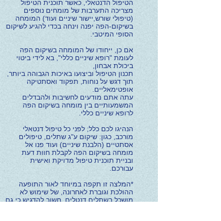
הטיפול הדנטאלי, כאשר תוכנית הטיפול
מצריכה התערבות של מומחים נוספים
(טיפולי שורש,יישור שיניים ועוד) המומחה
בשיקום-הפה יפנה וינחה בכדי להגיע לשיקום
הסופי המיטבי.
אם כן, ייחודו של המומחה בשיקום הפה
לעומת "רופא שיניים כללי", בא לידי ביטוי
ביכולת אבחון,
תכנון הטיפול וביצועו באיכות הגבוהה ביותר,
תוך דגש על נוחות, תפקוד ואסתטיקה
אופטימאליים.
עתה אתם מודעים לחשיבות ולהבדלים
המשמעותיים בין מומחה בשיקום הפה
לרופא שיניים כללי.
הנהיגו לכם כלל; לפני כל טיפול דנטאלי
מורכב, כגון: שיקום ע"ג שתלים, טיפולים
אסתטיים (הלבנת שיניים) ועוד פנו אל
מומחה בשיקום הפה לקבלת חוות דעת
ובניית תוכנית טיפול מדויקת ואישית
עבורכם.
*המלצה זו תקפה במיוחד לאור התופעה
ההולכת וגוברת לאחרונה, של שימוש לא
מושכל בשתלים דנטלים.
חשוב להדגיש כי גם
מי שאינו זקוק לטיפול הישיר של המומחה
בשיקום הפה, או שהבעיה האישית שלו