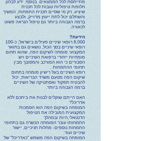
מתייחסת לכל הממצאים. בנוסף, ידע לבחון
חלופות טיפוליות טובות לכל תכנית
שיציע. רק מי שסיים תכנית התמחות, המשיך
והשתלם יכול לתת ייעוץ מדוייק, ולבצע
ברמה הגבוהה ביותר גם טיפול הנראה פשוט
לכאורה.
הידעת?
8,000 רופאי שיניים פעילים בישראל; כ-100
רופאי שיניים בסך הכול, נושאים גם בתואר
המקצועי מומחה לשיקום הפה, שהוא תחום
מומחיות ייחודי ברפואת השיניים ויש
הסבורים כי הוא המורכב והמסובך מבין
תחומי ההתמחות .
רופא השיניים בעל רישיון מומחה בתחום
שיקום הפה מטעם משרד הבריאות, יכול
להבטיח תפקוד ואסתטיקה של השיניים
ברמה הגבוהה ביותר.
האם הייתם שוקלים לבנות את ביתכם ללא
אדריכל?
המומחה בשיקום הפה הוא הסמכות
המקצועית המובילה את הטיפול
הדנטאלי,היות ובמהלך
התמחותו עובר המומחה הכשרה גם בתחומי
התמחות נוספים- מחלות חניכיים, יישור
שיניים ועוד.
המומחה בשיקום הפה משמש "כאדריכל" של