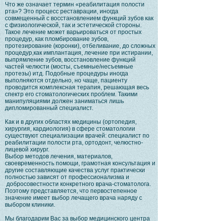
Что же означает термин «реабилитация полости
рта»? Это процесс реставрации, иногда
совмещенный с восстановлением функций зубов как
с физиологической, так и эстетической стороны.
Такое лечение может варьироваться от простых
процедур, как пломбирование зубов,
протезирование (коронки), отбеливание, до сложных
процедур,как имплантация, лечение при истирании,
выпрямление зубов, восстановление функций
частей челюсти (мосты, съемные/несъемные
протезы) итд. Подобные процедуры иногда
выполняются отдельно, но чаще, пациенту
проводится комплексная терапия, решающая весь
спектр его стоматологических проблем. Такими
манипуляциями должен заниматься лишь
дипломированный специалист.
Как и в других областях медицины (ортопедия,
хирургия, кардиология) в сфере стоматологии
существуют специализации врачей: специалист по
реабилитации полости рта, ортодонт, челюстно-
лицевой хирург.
Выбор методов лечения, материалов,
своевременность помощи, грамотная консультация и
другие составляющие качества услуг практически
полностью зависят от профессионализма и
добросовестности конкретного врача-стоматолога.
Поэтому представляется, что первостепенное
значение имеет выбор лечащего врача наряду с
выбором клиники.
Мы благодарим Вас за выбор медицинского центра